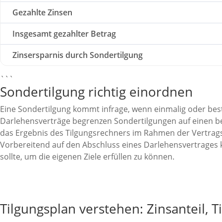
Gezahlte Zinsen
Insgesamt gezahlter Betrag
Zinsersparnis durch Sondertilgung
```
Sondertilgung richtig einordnen
Eine Sondertilgung kommt infrage, wenn einmalig oder beste
Darlehensverträge begrenzen Sondertilgungen auf einen bes
das Ergebnis des Tilgungsrechners im Rahmen der Vertrag
Vorbereitend auf den Abschluss eines Darlehensvertrages 
sollte, um die eigenen Ziele erfüllen zu können.
Eine Sondertilgung sollte zur Finanzierung
Ob sie sinnvoll ist, hängt von Zinssatz, Vertragsbedingunge
Einordnung sollte auch Rücklagen und die langfristige Plan
Tilgungsplan verstehen: Zinsanteil, 