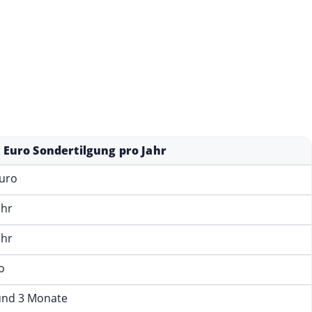
Darlehen über 300.000 Euro mit 3 % Zins und 2 % Tilgung an.
.000 Euro ausmacht. So zeigt der Tilgungsrechner mit
das zunächst 5 % des Darlehensbetrags pro Jahr: 3 % Zins
ndarlehen zeigt der Rechner, wie sich die Rate aus Zins-
0 Euro Sondertilgung pro Jahr
Euro
ahr
ahr
o
und 3 Monate