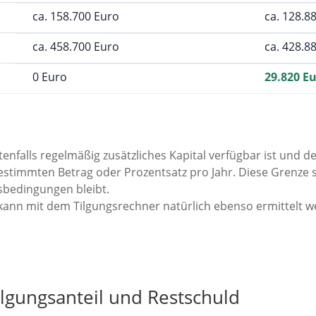
ca. 158.700 Euro
ca. 128.8
ca. 458.700 Euro
ca. 428.8
0 Euro
29.820 E
nfalls regelmäßig zusätzliches Kapital verfügbar ist und de
timmten Betrag oder Prozentsatz pro Jahr. Diese Grenze so
sbedingungen bleibt.
kann mit dem Tilgungsrechner natürlich ebenso ermittelt w
 passen
n, Liquidität und persönlicher Planung ab. Der Tilgungsrechn
ung berücksichtigen.
Tilgungsanteil und Restschuld