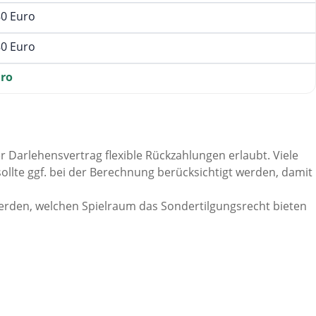
80 Euro
80 Euro
uro
r Darlehensvertrag flexible Rückzahlungen erlaubt. Viele
llte ggf. bei der Berechnung berücksichtigt werden, damit
erden, welchen Spielraum das Sondertilgungsrecht bieten
er zeigt die rechnerische Wirkung – die wirtschaftliche