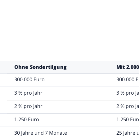
Zins, mit und ohne Sondertilgung
hners einordnen können. Für die Berechnung nehmen wir ein 
wir, welchen Unterschied eine jährliche Sondertilgung von 2
nten auf Laufzeit, Restschuld und Zinskosten auswirken.
te aus Zinssatz und Tilgung. In diesem Beispiel entspricht 
lich und damit rund 1.250 Euro monatlich. Für das Annuitäte
hrittweise sinkt.
Ohne Sondertilgung
Mit 2.00
und 2 % Tilgung, mit und ohne Sondertilgung
300.000 Euro
300.000 
3 % pro Jahr
3 % pro J
2 % pro Jahr
2 % pro J
1.250 Euro
1.250 Eur
30 Jahre und 7 Monate
25 Jahre 