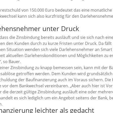
nsrestschuld von 150.000 Euro bedeutet das eine monatliche
ankwechsel kann sich also kurzfristig für den Darlehensnehm
rlehensnehmer unter Druck
ss die Zinsbindung bereits ausläuft und sie sich nach ein
en den Kunden durch zu kurze Fristen unter Druck. Da fällt
lchen Situation wenden sich viele Darlehensnehmer an Smart 
zeit aktuellen Darlehenskonditionen und Möglichkeiten zu 
“, so Bauer.
e einer Zinsbindung zu knapp bemessen sein, kann mit der Ba
sablöse getroffen werden. Dem Kunden wird grundsätzlich e
huldung der Baufinanzierung auch im Voraus sichern. Die 
hre vor dem Bankwechsel vereinbaren. „Aber auch hier ist V
 die derzeit gültige Zinsbindung ausläuft eine oder mehre
andelt es sich lediglich um ein Angebot seitens der Bank,
n.
anzierung leichter als gedacht