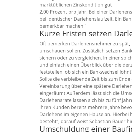
marktüblichen Zinskondition gut
2,00 Prozent pro Jahr. Bei einer Darlehe
bei identischer Darlehenslaufzeit. Ein B
bemerkbar machen.“
Kurze Fristen setzen Da
Oft bemerken Darlehensnehmer zu spät, da
umschauen sollen. Zusätzlich setzen Bank
sichern oder zu vergleichen. In einer so
und einfach einen Überblick über die der
feststellen, ob sich ein Bankwechsel lohnt
Sollte die verbleibende Zeit bis zum End
Vereinbarung über eine spätere Darlehen
eingeräumt.Außerdem lässt sich die Umsc
Darlehensrate lassen sich bis zu fünf Ja
ihren Kunden bereits mehrere Jahre bevor
Darlehens im eigenen Hause an. Hierbei h
besteht“, darauf weist Sebastian Bauer hi
Umschuldung einer Baufin