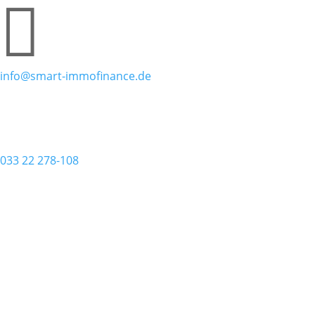

info@smart-immofinance.de

033 22 278-108
Kostenlos beraten lassen